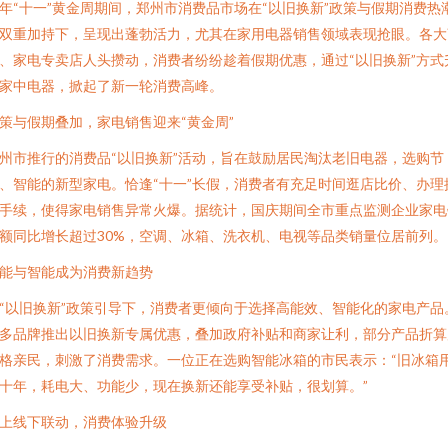
年“十一”黄金周期间，郑州市消费品市场在“以旧换新”政策与假期消费热
双重加持下，呈现出蓬勃活力，尤其在家用电器销售领域表现抢眼。各大
、家电专卖店人头攒动，消费者纷纷趁着假期优惠，通过“以旧换新”方式
家中电器，掀起了新一轮消费高峰。
策与假期叠加，家电销售迎来“黄金周”
州市推行的消费品“以旧换新”活动，旨在鼓励居民淘汰老旧电器，选购节
、智能的新型家电。恰逢“十一”长假，消费者有充足时间逛店比价、办理
手续，使得家电销售异常火爆。据统计，国庆期间全市重点监测企业家电
额同比增长超过30%，空调、冰箱、洗衣机、电视等品类销量位居前列。
能与智能成为消费新趋势
“以旧换新”政策引导下，消费者更倾向于选择高能效、智能化的家电产品
多品牌推出以旧换新专属优惠，叠加政府补贴和商家让利，部分产品折算
格亲民，刺激了消费需求。一位正在选购智能冰箱的市民表示：“旧冰箱
十年，耗电大、功能少，现在换新还能享受补贴，很划算。”
上线下联动，消费体验升级