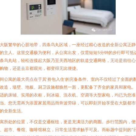
大阪繁华的心脏地带，四条乌丸区域，一座经过精心改造的全新公寓正静
的主人。这里交通极为便利，从公寓出发，仅需短短5分钟的步行即可抵
条乌丸站，轻松连接起大阪乃至关西地区的轨道交通网络，无论是前往心
购物，还是去京都观光，都变得无比便捷。
间公寓的最大亮点在于其‘拎包入住’的完备条件。室内不仅经过了全面的
改造，墙壁、地板、厨卫设施都焕然一新，更配备了齐全的家具和家电。
适的床铺、实用的衣柜，到冰箱、洗衣机、空调等大型家电，均已为您准
当。您无需再为添置家居用品而奔波劳碌，可以即刻开始享受在大阪都市
的全新生活。
寓所处的位置，不仅是交通枢纽，更是充满活力的商圈。步行范围内，便
、超市、餐馆、咖啡馆林立，日常生活需求触手可及。而标题中提到的“