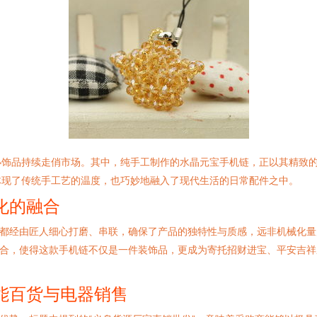
小饰品持续走俏市场。其中，纯手工制作的水晶元宝手机链，正以其精致
体现了传统手工艺的温度，也巧妙地融入了现代生活的日常配件之中。
化的融合
宝都经由匠人细心打磨、串联，确保了产品的独特性与质感，远非机械化
结合，使得这款手机链不仅是一件装饰品，更成为寄托招财进宝、平安吉
能百货与电器销售