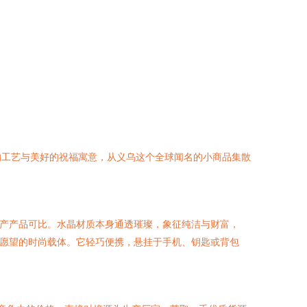
的工艺与美好的祝福寓意，从义乌这个全球闻名的小商品集散
量产产品可比。水晶材质本身通透璀璨，象征纯洁与财富，
祥愿望的时尚载体。它轻巧便携，悬挂于手机、钥匙或背包