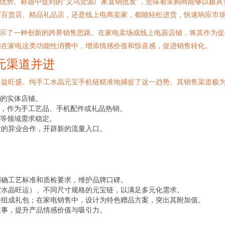
链优势。标题中提到的“义乌货源厂家直销批发”，意味着采购商能够以极
型百货店、精品礼品店，还是线上电商卖家，都能轻松进货，快速响应市
揭示了一种创新的跨界销售思路。在家电卖场或线上电器店铺，将其作为
能在家电这类功能性消费中，增添情感价值和惊喜感，促进销售转化。
元渠道并进
日益旺盛。纯手工水晶元宝手机链精准地捕捉了这一趋势。其销售渠道极
的实体店铺。
，作为手工艺品、手机配件或礼品热销。
等领域需求稳定。
业的异业合作，开辟新的流量入口。
明确工艺标准和质检要求，维护品牌口碑。
紫水晶旺运）、不同尺寸规格的元宝链，以满足多元化需求。
件组成礼包；在家电销售中，设计为特色赠品方案，突出其附加值。
故事，提升产品情感价值与吸引力。