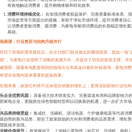
有效地触达消费者，提升购物体验和转化效率。
消费环境持续优化：
在加强消费者权益保护、完善质量标准体系、强
市场监管等方面提出的措施，有助于净化市场环境，提升消费者信心
让消费者更敢消费、愿消费，为家电等耐用消费品的长期稳定增长奠
基础。
场展望：行业复苏与结构升级并行
经历了前期的需求疲软后，此次10部门联合推出的重磅政策，犹如一场“
雨”，为家电行业指明了清晰的发展方向，并提供了切实的政策支撑。市
遍预期，随着各地配套细则的陆续出台和真金白银的补贴落地，家电消费
有望在短期内迎来显著的提振效果。
长期来看，政策红利将不仅体现在销量的增长上，更将深刻影响行业结构
头企业优势巩固：
具备强大技术研发实力、完善渠道布局和品牌影响力
部家电企业，更能抓住绿色智能转型和以旧换新的机遇，进一步扩大市场
。
兴品类持续受益：
集成灶、洗碗机、清洁电器、个护健康电器等代表消
级趋势的新兴品类，契合了政策鼓励的方向和消费者的品质需求，增长势
望延续并加强。
业链价值提升：
政策驱动下，上游核心零部件（如芯片、压缩机、电机