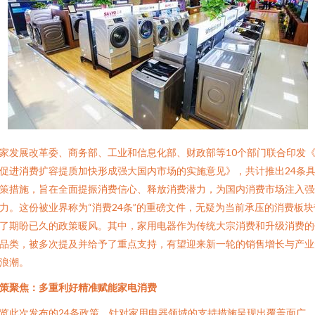
家发展改革委、商务部、工业和信息化部、财政部等10个部门联合印发
促进消费扩容提质加快形成强大国内市场的实施意见》，共计推出24条
策措施，旨在全面提振消费信心、释放消费潜力，为国内消费市场注入强
力。这份被业界称为“消费24条”的重磅文件，无疑为当前承压的消费板块
了期盼已久的政策暖风。其中，家用电器作为传统大宗消费和升级消费的
品类，被多次提及并给予了重点支持，有望迎来新一轮的销售增长与产业
浪潮。
策聚焦：多重利好精准赋能家电消费
览此次发布的24条政策，针对家用电器领域的支持措施呈现出覆盖面广