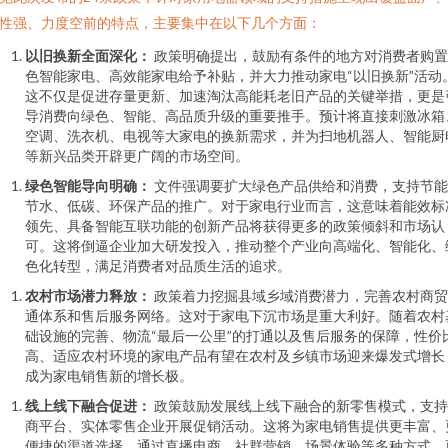
性强、力度空前的特点，主要集中在以下几个方面：
以旧换新全面深化：
政策明确提出，鼓励有条件的地方对消费者购置
色智能家电、高效能家电给予补贴，并大力推动家电“以旧换新”活动
这不仅是促进存量更新、加速淘汰高能耗老旧产品的关键举措，更是
导消费向绿色、智能、高品质升级的重要推手。预计将直接刺激冰箱
空调、洗衣机、电视等大家电的换新需求，并为扫地机器人、智能厨
等新兴品类开辟更广阔的市场空间。
绿色智能导向明确：
文件强调要扩大绿色产品供给和消费，支持节能
节水、低碳、环保产品的推广。对于家电行业而言，这意味着能效标
领先、具备智能互联功能的创新产品将获得更多的政策倾斜和市场认
可。这将倒逼企业加大研发投入，推动整个产业向高端化、智能化、
色化转型，满足消费者对品质生活的追求。
农村市场潜力释放：
政策着力挖掘县域乡域消费潜力，完善农村商贸
通体系和售后服务网络。这对于家电下沉市场是重大利好。随着农村
础设施的完善、物流“最后一公里”的打通以及售后服务的保障，性价
高、适应农村环境的家电产品有望在农村及乡镇市场迎来爆发式增长
成为家电销售新的增长极。
线上线下融合促进：
政策鼓励发展线上线下融合的新零售模式，支持
商平台、实体零售企业开展促销活动。这将为家电销售提供更丰富、
便捷的渠道选择，通过直播电商、社群营销、场景体验等多种方式，